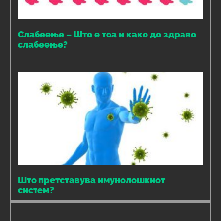
Слабеење – Што е тоа и како до здраво
слабеење?
Што претставува имунолошкиот
систем?