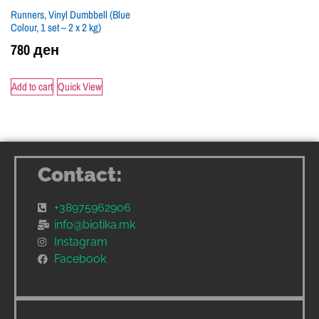
Runners, Vinyl Dumbbell (Blue
Colour, 1 set – 2 x 2 kg)
780
ден
Add to cart
Quick View
Contact:
+38975962906
info@biotika.mk
Instagram
Facebook