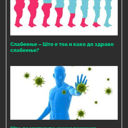
Слабеење – Што е тоа и како до здраво
слабеење?