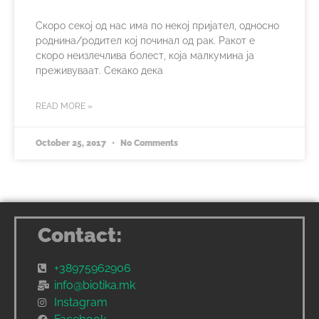
Скоро секој од нас има по некој пријател, односно
роднина/родител кој починал од рак. Ракот е
скоро неизлечлива болест, која малкумина ја
преживуваат. Секако дека
READ MORE »
October 25, 2017
No Comments
Contact:
+38975962906
info@biotika.mk
Instagram