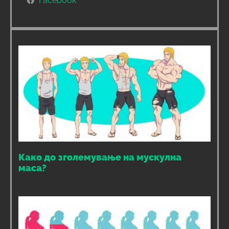
Facebook
Како до зголемување на мускулна
маса?