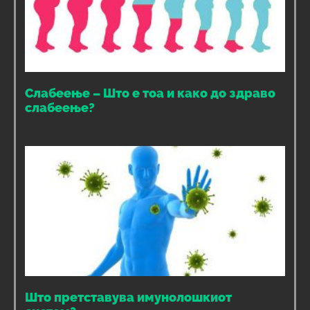
Слабеење – Што е тоа и како до здраво
слабеење?
Што претставува имунолошкиот