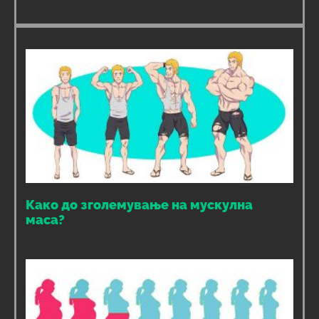
Како до зголемување на мускулна
маса?