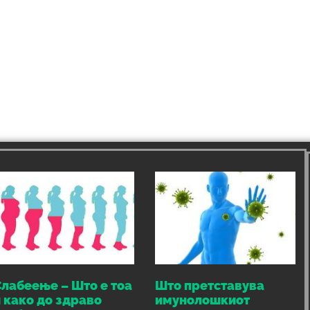
лабеење – Што е тоа
Што претставува
 како до здраво
имунолошкиот