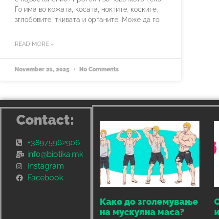
Го има во кожата, косата, ноктите, коските,
зглобовите, ткивата и органите. Може да го
READ MORE »
November 21, 2025
No Comments
Contact:
+38975962906
info@biotika.mk
Instagram
Facebook
Како до зголемување
С
на мускулна маса?
и