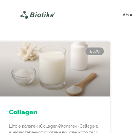
Abou
BLOG
Collagen
Што е колаген (Collagen)?Колаген (Collagen)
е најзастапениот протеин во човечкото тело.