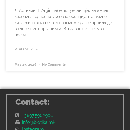
Л-Аргинин (L-Arginine) e полуесенцијална амино
киселина, односно условно есенцијална амино
кислелина која не секогаш може да се произведе
во човечкиот организам. Воглавно се внесува
преку
READ MORE »
May 25, 2016
No Comments
Contact:
+38975962906
info@biotika.mk
Instagram