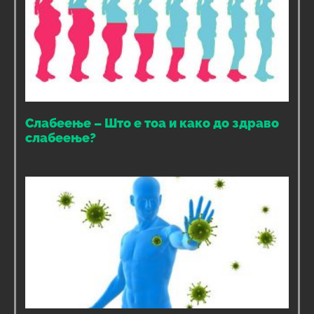
Слабеење – Што е тоа и како до здраво
слабеење?