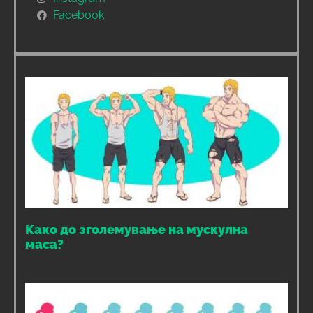
Facebook
Како до зголемување на мускулна
маса?