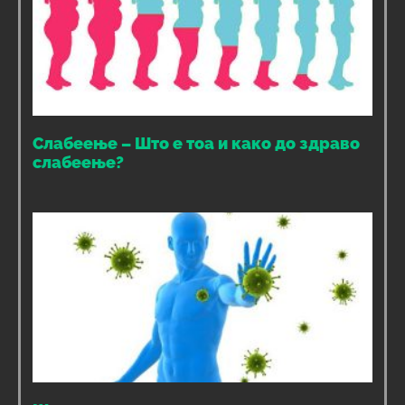
Слабеење – Што е тоа и како до здраво
слабеење?