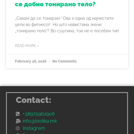
се добие тонирано тело?
„Сакам да се тонирам.“ Ова е една од најчестите
цели во фитнесот. Но што навистина значи
„тонирано тело“? Во суштина, тоа не е посебен тип
READ MORE »
February 26, 2026
No Comments
Contact:
+38975962906
info@biotika.mk
Instagram