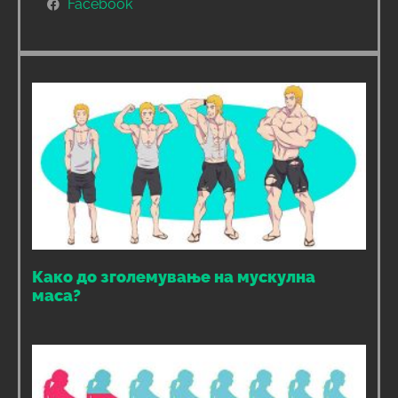
Facebook
Како до зголемување на мускулна
маса?